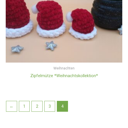
Weihnachten
Zipfelmütze *Weihnachtskollektion*
←
1
2
3
4